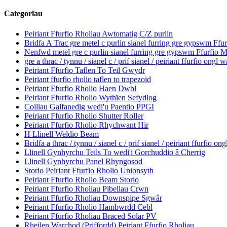
Categorïau
Peiriant Ffurfio Rholiau Awtomatig C/Z purlin
Bridfa A Trac gre metel c purlin sianel furring gre gypswm Ffu
Nenfwd metel gre c purlin sianel furring gre gypswm Ffurfio 
gre a thrac / tynnu / sianel c / prif sianel / peiriant ffurfio ongl w
Peiriant Ffurfio Taflen To Teil Gwydr
Peiriant ffurfio rholio taflen to trapezoid
Peiriant Ffurfio Rholio Haen Dwbl
Peiriant Ffurfio Rholio Wythïen Sefydlog
Coiliau Galfanedig wedi'u Paentio PPGI
Peiriant Ffurfio Rholio Shutter Roller
Peiriant Ffurfio Rholio Rhychwant Hir
H Llinell Weldio Beam
Bridfa a thrac / tynnu / sianel c / prif sianel / peiriant ffurfio on
Llinell Gynhyrchu Teils To wedi'i Gorchuddio â Cherrig
Llinell Gynhyrchu Panel Rhyngosod
Storio Peiriant Ffurfio Rholio Unionsyth
Peiriant Ffurfio Rholio Beam Storio
Peiriant Ffurfio Rholiau Pibellau Crwn
Peiriant Ffurfio Rholiau Downspipe Sgwâr
Peiriant Ffurfio Rholio Hambwrdd Cebl
Peiriant Ffurfio Rholiau Braced Solar PV
Rheilen Warchod (Priffordd) Peiriant Ffurfio Rholiau