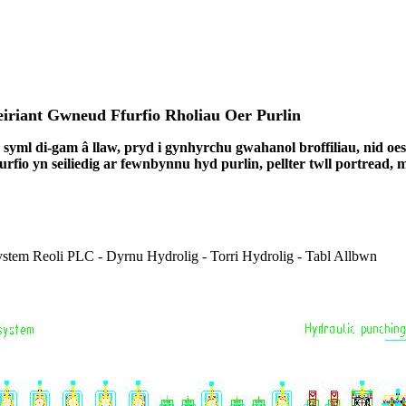
iriant Gwneud Ffurfio Rholiau Oer Purlin
yml di-gam â llaw, pryd i gynhyrchu gwahanol broffiliau, nid oes 
fio yn seiliedig ar fewnbynnu hyd purlin, pellter twll portread, ma
- System Reoli PLC - Dyrnu Hydrolig - Torri Hydrolig - Tabl Allbwn