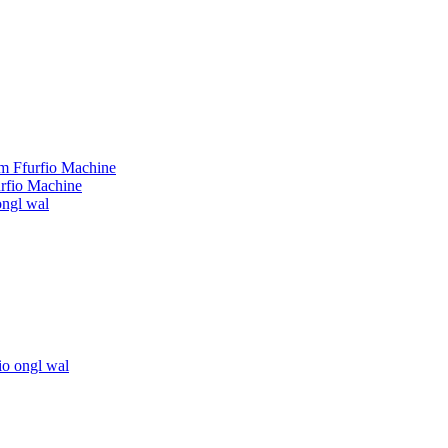
swm Ffurfio Machine
urfio Machine
 ongl wal
rfio ongl wal