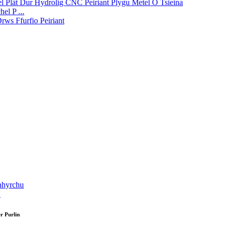
el P ...
.
r Purlin