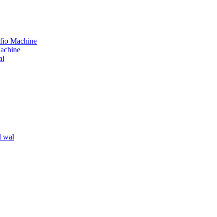
rfio Machine
Machine
al
gl wal