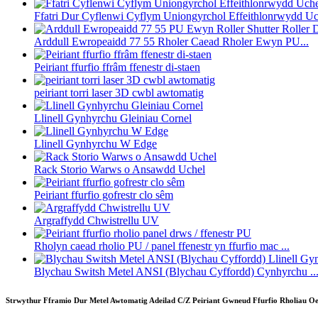
Ffatri Dur Cyflenwi Cyflym Uniongyrchol Effeithlonrwydd Uch
Arddull Ewropeaidd 77 55 Rholer Caead Rholer Ewyn PU...
Peiriant ffurfio ffrâm ffenestr di-staen
peiriant torri laser 3D cwbl awtomatig
Llinell Gynhyrchu Gleiniau Cornel
Llinell Gynhyrchu W Edge
Rack Storio Warws o Ansawdd Uchel
Peiriant ffurfio gofrestr clo sêm
Argraffydd Chwistrellu UV
Rholyn caead rholio PU / panel ffenestr yn ffurfio mac ...
Blychau Switsh Metel ANSI (Blychau Cyffordd) Cynhyrchu ..
Strwythur Fframio Dur Metel Awtomatig Adeilad C/Z Peiriant Gwneud Ffurfio Rholiau Oe