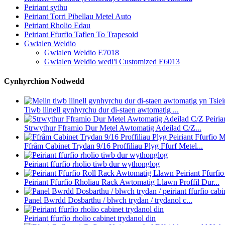
Peiriant sythu
Peiriant Torri Pibellau Metel Auto
Peiriant Rholio Edau
Peiriant Ffurfio Taflen To Trapesoid
Gwialen Weldio
Gwialen Weldio E7018
Gwialen Weldio wedi'i Customized E6013
Cynhyrchion Nodwedd
Tiwb llinell gynhyrchu dur di-staen awtomatig ...
Strwythur Fframio Dur Metel Awtomatig Adeilad C/Z...
Ffrâm Cabinet Trydan 9/16 Proffiliau Plyg Ffurf Metel...
Peiriant ffurfio rholio tiwb dur wythonglog
Peiriant Ffurfio Rholiau Rack Awtomatig Llawn Proffil Dur...
Panel Bwrdd Dosbarthu / blwch trydan / trydanol c...
Peiriant ffurfio rholio cabinet trydanol din