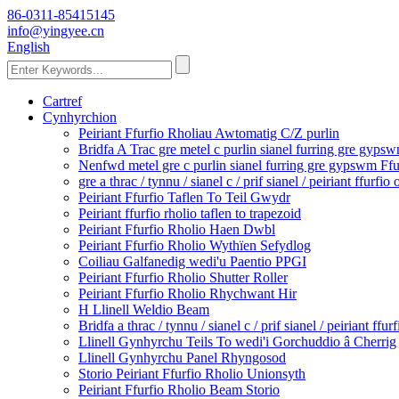
86-0311-85415145
info@yingyee.cn
English
Cartref
Cynhyrchion
Peiriant Ffurfio Rholiau Awtomatig C/Z purlin
Bridfa A Trac gre metel c purlin sianel furring gre gyp
Nenfwd metel gre c purlin sianel furring gre gypswm Ff
gre a thrac / tynnu / sianel c / prif sianel / peiriant ffurfio
Peiriant Ffurfio Taflen To Teil Gwydr
Peiriant ffurfio rholio taflen to trapezoid
Peiriant Ffurfio Rholio Haen Dwbl
Peiriant Ffurfio Rholio Wythïen Sefydlog
Coiliau Galfanedig wedi'u Paentio PPGI
Peiriant Ffurfio Rholio Shutter Roller
Peiriant Ffurfio Rholio Rhychwant Hir
H Llinell Weldio Beam
Bridfa a thrac / tynnu / sianel c / prif sianel / peiriant ffu
Llinell Gynhyrchu Teils To wedi'i Gorchuddio â Cherrig
Llinell Gynhyrchu Panel Rhyngosod
Storio Peiriant Ffurfio Rholio Unionsyth
Peiriant Ffurfio Rholio Beam Storio