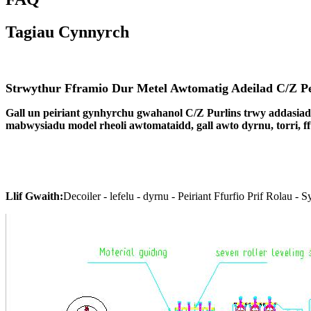
Tagiau Cynnyrch
Strwythur Fframio Dur Metel Awtomatig Adeilad C/Z Pe
Gall un peiriant gynhyrchu gwahanol C/Z Purlins trwy addasiad s
mabwysiadu model rheoli awtomataidd, gall awto dyrnu, torri, ffur
Llif Gwaith:
Decoiler - lefelu - dyrnu - Peiriant Ffurfio Prif Rolau 