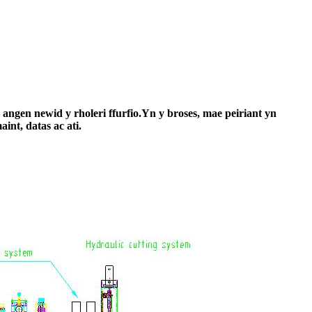
angen newid y rholeri ffurfio.Yn y broses, mae peiriant yn
int, datas ac ati.