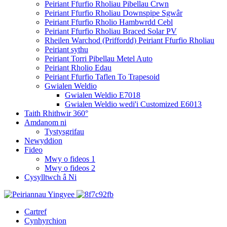
Peiriant Ffurfio Rholiau Pibellau Crwn
Peiriant Ffurfio Rholiau Downspipe Sgwâr
Peiriant Ffurfio Rholio Hambwrdd Cebl
Peiriant Ffurfio Rholiau Braced Solar PV
Rheilen Warchod (Priffordd) Peiriant Ffurfio Rholiau
Peiriant sythu
Peiriant Torri Pibellau Metel Auto
Peiriant Rholio Edau
Peiriant Ffurfio Taflen To Trapesoid
Gwialen Weldio
Gwialen Weldio E7018
Gwialen Weldio wedi'i Customized E6013
Taith Rhithwir 360°
Amdanom ni
Tystysgrifau
Newyddion
Fideo
Mwy o fideos 1
Mwy o fideos 2
Cysylltwch â Ni
Cartref
Cynhyrchion