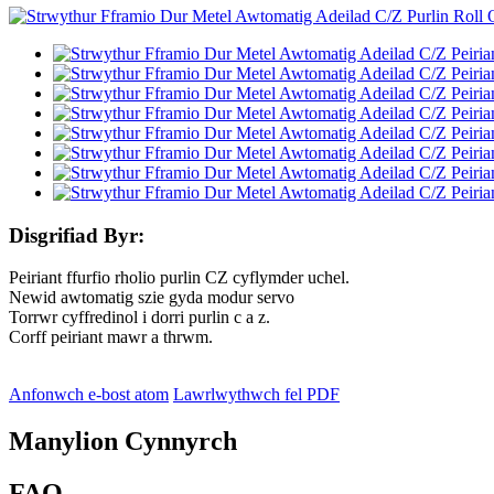
Disgrifiad Byr:
Peiriant ffurfio rholio purlin CZ cyflymder uchel.
Newid awtomatig szie gyda modur servo
Torrwr cyffredinol i dorri purlin c a z.
Corff peiriant mawr a thrwm.
Anfonwch e-bost atom
Lawrlwythwch fel PDF
Manylion Cynnyrch
FAQ