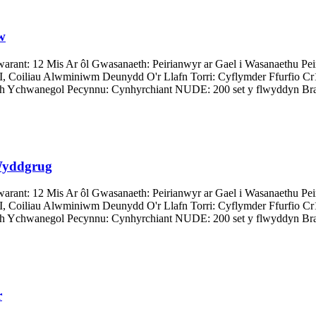
w
ant: 12 Mis Ar ôl Gwasanaeth: Peirianwyr ar Gael i Wasanaethu Peir
GI, Coiliau Alwminiwm Deunydd O'r Llafn Torri: Cyflymder Ffurfio 
 Ychwanegol Pecynnu: Cynhyrchiant NUDE: 200 set y flwyddyn Bran
r Wyddgrug
ant: 12 Mis Ar ôl Gwasanaeth: Peirianwyr ar Gael i Wasanaethu Peir
GI, Coiliau Alwminiwm Deunydd O'r Llafn Torri: Cyflymder Ffurfio 
 Ychwanegol Pecynnu: Cynhyrchiant NUDE: 200 set y flwyddyn Bran
r