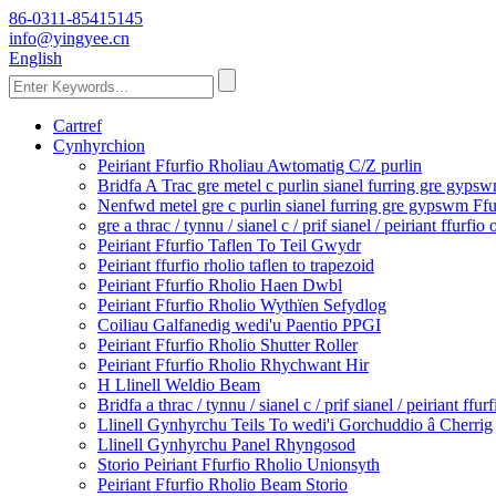
86-0311-85415145
info@yingyee.cn
English
Cartref
Cynhyrchion
Peiriant Ffurfio Rholiau Awtomatig C/Z purlin
Bridfa A Trac gre metel c purlin sianel furring gre gyp
Nenfwd metel gre c purlin sianel furring gre gypswm Ff
gre a thrac / tynnu / sianel c / prif sianel / peiriant ffurfio
Peiriant Ffurfio Taflen To Teil Gwydr
Peiriant ffurfio rholio taflen to trapezoid
Peiriant Ffurfio Rholio Haen Dwbl
Peiriant Ffurfio Rholio Wythïen Sefydlog
Coiliau Galfanedig wedi'u Paentio PPGI
Peiriant Ffurfio Rholio Shutter Roller
Peiriant Ffurfio Rholio Rhychwant Hir
H Llinell Weldio Beam
Bridfa a thrac / tynnu / sianel c / prif sianel / peiriant ffu
Llinell Gynhyrchu Teils To wedi'i Gorchuddio â Cherrig
Llinell Gynhyrchu Panel Rhyngosod
Storio Peiriant Ffurfio Rholio Unionsyth
Peiriant Ffurfio Rholio Beam Storio