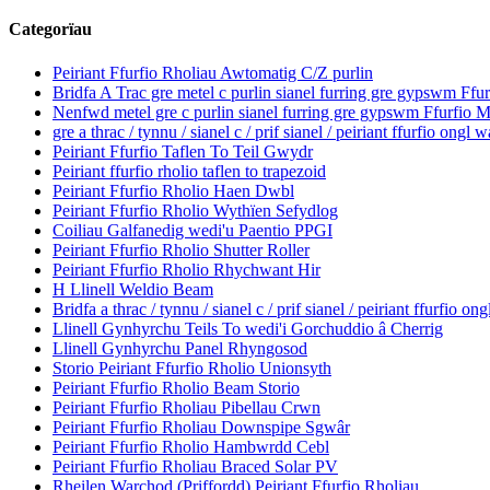
Categorïau
Peiriant Ffurfio Rholiau Awtomatig C/Z purlin
Bridfa A Trac gre metel c purlin sianel furring gre gypswm Ffu
Nenfwd metel gre c purlin sianel furring gre gypswm Ffurfio 
gre a thrac / tynnu / sianel c / prif sianel / peiriant ffurfio ongl w
Peiriant Ffurfio Taflen To Teil Gwydr
Peiriant ffurfio rholio taflen to trapezoid
Peiriant Ffurfio Rholio Haen Dwbl
Peiriant Ffurfio Rholio Wythïen Sefydlog
Coiliau Galfanedig wedi'u Paentio PPGI
Peiriant Ffurfio Rholio Shutter Roller
Peiriant Ffurfio Rholio Rhychwant Hir
H Llinell Weldio Beam
Bridfa a thrac / tynnu / sianel c / prif sianel / peiriant ffurfio on
Llinell Gynhyrchu Teils To wedi'i Gorchuddio â Cherrig
Llinell Gynhyrchu Panel Rhyngosod
Storio Peiriant Ffurfio Rholio Unionsyth
Peiriant Ffurfio Rholio Beam Storio
Peiriant Ffurfio Rholiau Pibellau Crwn
Peiriant Ffurfio Rholiau Downspipe Sgwâr
Peiriant Ffurfio Rholio Hambwrdd Cebl
Peiriant Ffurfio Rholiau Braced Solar PV
Rheilen Warchod (Priffordd) Peiriant Ffurfio Rholiau