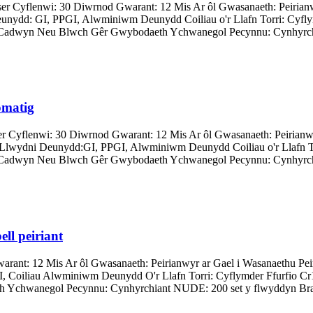
 Cyflenwi: 30 Diwrnod Gwarant: 12 Mis Ar ôl Gwasanaeth: Peirianwy
 Deunydd: GI, PPGI, Alwminiwm Deunydd Coiliau o'r Llafn Torri: Cyfl
 Cadwyn Neu Blwch Gêr Gwybodaeth Ychwanegol Pecynnu: Cynhyrch
omatig
 Cyflenwi: 30 Diwrnod Gwarant: 12 Mis Ar ôl Gwasanaeth: Peirianwy
ri Llwydni Deunydd:GI, PPGI, Alwminiwm Deunydd Coiliau o'r Llafn T
 Cadwyn Neu Blwch Gêr Gwybodaeth Ychwanegol Pecynnu: Cynhyrch
ll peiriant
ant: 12 Mis Ar ôl Gwasanaeth: Peirianwyr ar Gael i Wasanaethu Peir
GI, Coiliau Alwminiwm Deunydd O'r Llafn Torri: Cyflymder Ffurfio 
 Ychwanegol Pecynnu: Cynhyrchiant NUDE: 200 set y flwyddyn Bran