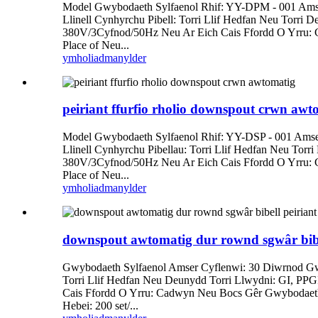
Model Gwybodaeth Sylfaenol Rhif: YY-DPM - 001 Amser
Llinell Cynhyrchu Pibell: Torri Llif Hedfan Neu Torri
380V/3Cyfnod/50Hz Neu Ar Eich Cais Ffordd O Yrru:
Place of Neu...
ymholiad
manylder
peiriant ffurfio rholio downspout crwn awt
Model Gwybodaeth Sylfaenol Rhif: YY-DSP - 001 Amser
Llinell Cynhyrchu Pibellau: Torri Llif Hedfan Neu Tor
380V/3Cyfnod/50Hz Neu Ar Eich Cais Ffordd O Yrru:
Place of Neu...
ymholiad
manylder
downspout awtomatig dur rownd sgwâr bibe
Gwybodaeth Sylfaenol Amser Cyflenwi: 30 Diwrnod Gwar
Torri Llif Hedfan Neu Deunydd Torri Llwydni: GI, PP
Cais Ffordd O Yrru: Cadwyn Neu Bocs Gêr Gwybodaeth
Hebei: 200 set/...