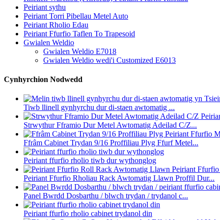
Peiriant sythu
Peiriant Torri Pibellau Metel Auto
Peiriant Rholio Edau
Peiriant Ffurfio Taflen To Trapesoid
Gwialen Weldio
Gwialen Weldio E7018
Gwialen Weldio wedi'i Customized E6013
Cynhyrchion Nodwedd
Tiwb llinell gynhyrchu dur di-staen awtomatig ...
Strwythur Fframio Dur Metel Awtomatig Adeilad C/Z...
Ffrâm Cabinet Trydan 9/16 Proffiliau Plyg Ffurf Metel...
Peiriant ffurfio rholio tiwb dur wythonglog
Peiriant Ffurfio Rholiau Rack Awtomatig Llawn Proffil Dur...
Panel Bwrdd Dosbarthu / blwch trydan / trydanol c...
Peiriant ffurfio rholio cabinet trydanol din