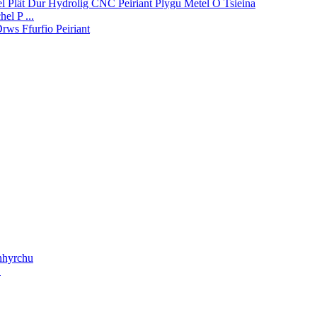
el P ...
.