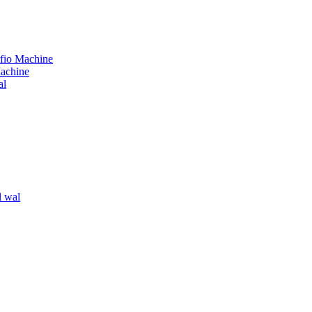
rfio Machine
Machine
al
gl wal