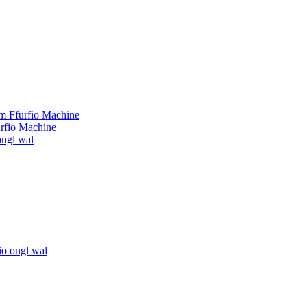
swm Ffurfio Machine
urfio Machine
 ongl wal
rfio ongl wal