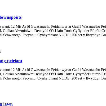
 downspouts
ant: 12 Mis Ar ôl Gwasanaeth: Peirianwyr ar Gael i Wasanaethu Peir
GI, Coiliau Alwminiwm Deunydd O'r Llafn Torri: Cyflymder Ffurfio 
 Ychwanegol Pecynnu: Cynhyrchiant NUDE: 200 set y flwyddyn Bran
ng peiriant
ant: 12 Mis Ar ôl Gwasanaeth: Peirianwyr ar Gael i Wasanaethu Peir
GI, Coiliau Alwminiwm Deunydd O'r Llafn Torri: Cyflymder Ffurfio 
 Ychwanegol Pecynnu: Cynhyrchiant NUDE: 200 set y flwyddyn Bran
ig iawn