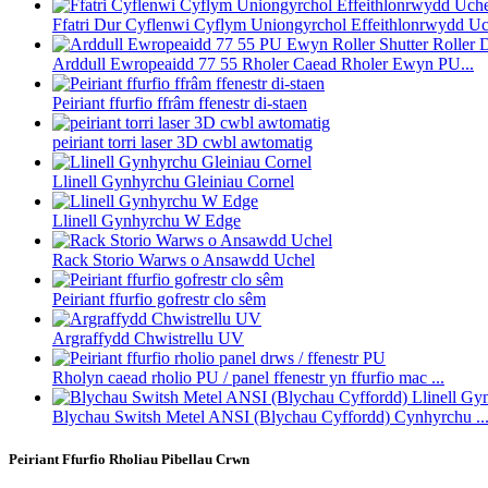
Ffatri Dur Cyflenwi Cyflym Uniongyrchol Effeithlonrwydd Uch
Arddull Ewropeaidd 77 55 Rholer Caead Rholer Ewyn PU...
Peiriant ffurfio ffrâm ffenestr di-staen
peiriant torri laser 3D cwbl awtomatig
Llinell Gynhyrchu Gleiniau Cornel
Llinell Gynhyrchu W Edge
Rack Storio Warws o Ansawdd Uchel
Peiriant ffurfio gofrestr clo sêm
Argraffydd Chwistrellu UV
Rholyn caead rholio PU / panel ffenestr yn ffurfio mac ...
Blychau Switsh Metel ANSI (Blychau Cyffordd) Cynhyrchu ..
Peiriant Ffurfio Rholiau Pibellau Crwn