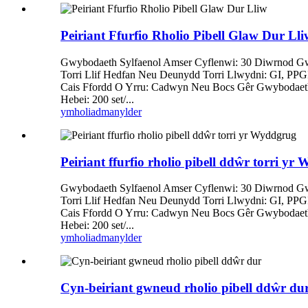
Peiriant Ffurfio Rholio Pibell Glaw Dur Lli
Gwybodaeth Sylfaenol Amser Cyflenwi: 30 Diwrnod Gwar
Torri Llif Hedfan Neu Deunydd Torri Llwydni: GI, PP
Cais Ffordd O Yrru: Cadwyn Neu Bocs Gêr Gwybodaeth
Hebei: 200 set/...
ymholiad
manylder
Peiriant ffurfio rholio pibell ddŵr torri y
Gwybodaeth Sylfaenol Amser Cyflenwi: 30 Diwrnod Gwar
Torri Llif Hedfan Neu Deunydd Torri Llwydni: GI, PP
Cais Ffordd O Yrru: Cadwyn Neu Bocs Gêr Gwybodaeth
Hebei: 200 set/...
ymholiad
manylder
Cyn-beiriant gwneud rholio pibell ddŵr du