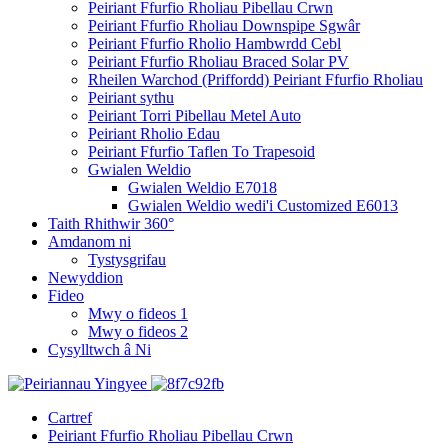
Peiriant Ffurfio Rholiau Pibellau Crwn
Peiriant Ffurfio Rholiau Downspipe Sgwâr
Peiriant Ffurfio Rholio Hambwrdd Cebl
Peiriant Ffurfio Rholiau Braced Solar PV
Rheilen Warchod (Priffordd) Peiriant Ffurfio Rholiau
Peiriant sythu
Peiriant Torri Pibellau Metel Auto
Peiriant Rholio Edau
Peiriant Ffurfio Taflen To Trapesoid
Gwialen Weldio
Gwialen Weldio E7018
Gwialen Weldio wedi'i Customized E6013
Taith Rhithwir 360°
Amdanom ni
Tystysgrifau
Newyddion
Fideo
Mwy o fideos 1
Mwy o fideos 2
Cysylltwch â Ni
Cartref
Peiriant Ffurfio Rholiau Pibellau Crwn