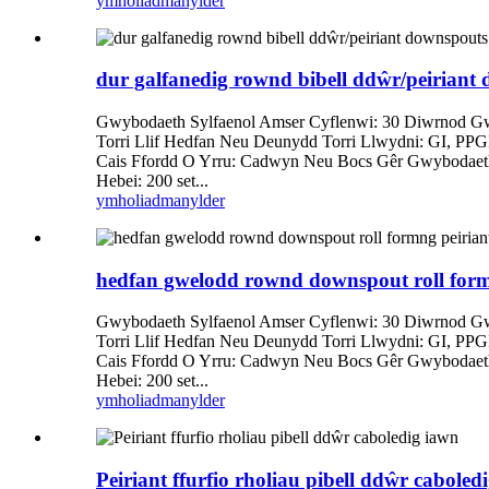
ymholiad
manylder
dur galfanedig rownd bibell ddŵr/peiriant
Gwybodaeth Sylfaenol Amser Cyflenwi: 30 Diwrnod Gwar
Torri Llif Hedfan Neu Deunydd Torri Llwydni: GI, PP
Cais Ffordd O Yrru: Cadwyn Neu Bocs Gêr Gwybodaeth
Hebei: 200 set...
ymholiad
manylder
hedfan gwelodd rownd downspout roll form
Gwybodaeth Sylfaenol Amser Cyflenwi: 30 Diwrnod Gwar
Torri Llif Hedfan Neu Deunydd Torri Llwydni: GI, PP
Cais Ffordd O Yrru: Cadwyn Neu Bocs Gêr Gwybodaeth
Hebei: 200 set...
ymholiad
manylder
Peiriant ffurfio rholiau pibell ddŵr caboled