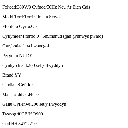
Foltedd:
380V/3 Cyfnod/50Hz Neu Ar Eich Cais
Modd Torri:
Torri Olrhain Servo
Ffordd o Gyrru:
Gêr
Cyflymder Ffurfio:
0-45m/munud (gan gynnwys pwnio)
Gwybodaeth ychwanegol
Pecynnu:
NUDE
Cynhyrchiant:
200 set y flwyddyn
Brand:
YY
Cludiant:
Cefnfor
Man Tarddiad:
Hebei
Gallu Cyflenwi:
200 set y flwyddyn
Tystysgrif:
CE/ISO9001
Cod HS:
84552210