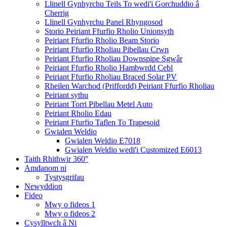
Llinell Gynhyrchu Teils To wedi'i Gorchuddio â
Cherrig
Llinell Gynhyrchu Panel Rhyngosod
Storio Peiriant Ffurfio Rholio Unionsyth
Peiriant Ffurfio Rholio Beam Storio
Peiriant Ffurfio Rholiau Pibellau Crwn
Peiriant Ffurfio Rholiau Downspipe Sgwâr
Peiriant Ffurfio Rholio Hambwrdd Cebl
Peiriant Ffurfio Rholiau Braced Solar PV
Rheilen Warchod (Priffordd) Peiriant Ffurfio Rholiau
Peiriant sythu
Peiriant Torri Pibellau Metel Auto
Peiriant Rholio Edau
Peiriant Ffurfio Taflen To Trapesoid
Gwialen Weldio
Gwialen Weldio E7018
Gwialen Weldio wedi'i Customized E6013
Taith Rhithwir 360°
Amdanom ni
Tystysgrifau
Newyddion
Fideo
Mwy o fideos 1
Mwy o fideos 2
Cysylltwch â Ni