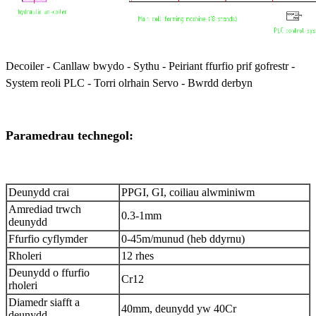
Decoiler - Canllaw bwydo - Sythu - Peiriant ffurfio prif gofrestr -
System reoli PLC - Torri olrhain Servo - Bwrdd derbyn
Paramedrau technegol:
Deunydd crai
PPGI, GI, coiliau alwminiwm
Amrediad trwch
0.3-1mm
deunydd
Ffurfio cyflymder
0-45m/munud (heb ddyrnu)
Rholeri
12 rhes
Deunydd o ffurfio
Cr12
rholeri
Diamedr siafft a
40mm, deunydd yw 40Cr
deunydd