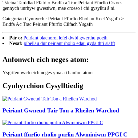
Tsieina Tarddiad Ffatri o Bridfa a Trac Peiriant Ffurfio.Os oes
gennych unrhyw gwestiwn, mae croeso i chi gysylltu â ni.
Categorïau Cynnyrch : Peiriant Ffurfio Rholiau Keel Ysgafn >
Bridfa Ac Trac Peiriant Ffurfio Cilfach Ysgafn
Pâr o:
Peiriant blaenorol lefel dwbl gwerthu poeth
Nesaf:
pibellau dur peiriant rholio edau gyda thri siafft
Anfonwch eich neges atom:
Ysgrifennwch eich neges yma a'i hanfon atom
Cynhyrchion Cysylltiedig
Peiriant Gwneud Tair Ton a Rheilen Warchod
Peiriant ffurfio rholio purlin Alwminiwm PPGI C