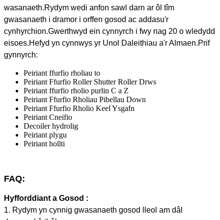
wasanaeth.Rydym wedi anfon sawl darn ar ôl tîm
gwasanaeth i dramor i orffen gosod ac addasu'r
cynhyrchion.
Gwerthwyd ein cynnyrch i fwy nag 20 o wledydd
eisoes.Hefyd yn cynnwys yr Unol Daleithiau a'r Almaen.Prif
gynnyrch:
Peiriant ffurfio rholiau to
Peiriant Ffurfio Roller Shutter Roller Drws
Peiriant ffurfio rholio purlin C a Z
Peiriant Ffurfio Rholiau Pibellau Down
Peiriant Ffurfio Rholio Keel Ysgafn
Peiriant Cneifio
Decoiler hydrolig
Peiriant plygu
Peiriant hollti
FAQ:
Hyfforddiant a Gosod :
1. Rydym yn cynnig gwasanaeth gosod lleol am dâl