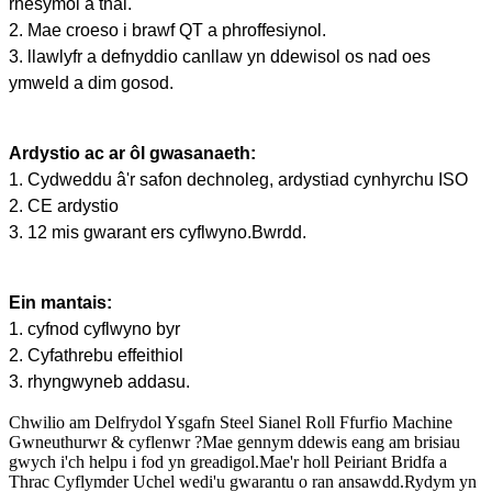
rhesymol â thâl.
2. Mae croeso i brawf QT a phroffesiynol.
3. llawlyfr a defnyddio canllaw yn ddewisol os nad oes
ymweld a dim gosod.
Ardystio ac ar ôl gwasanaeth:
1. Cydweddu â'r safon dechnoleg, ardystiad cynhyrchu ISO
2. CE ardystio
3. 12 mis gwarant ers cyflwyno.Bwrdd.
Ein mantais:
1. cyfnod cyflwyno byr
2. Cyfathrebu effeithiol
3. rhyngwyneb addasu.
Chwilio am Delfrydol Ysgafn Steel Sianel Roll Ffurfio Machine
Gwneuthurwr & cyflenwr ?Mae gennym ddewis eang am brisiau
gwych i'ch helpu i fod yn greadigol.Mae'r holl Peiriant Bridfa a
Thrac Cyflymder Uchel wedi'u gwarantu o ran ansawdd.Rydym yn