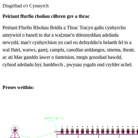
Disgrifiad o'r Cynnyrch
Peiriant ffurfio rholiau cilbren gre a thrac
Peiriant Ffurfio Rholiau Bridfa a Thrac Trac
yn gallu cynhyrchu
amrywiol o baneli to dur a wal;mae'n ddeunyddiau adeiladu
newydd, mae'r cynhyrchion yn cael eu defnyddio'n helaeth fel to a
wal ffatri, warws, garej, campfa, canolfan arddangos, sinema, theatr,
ac ati Mae ganddo lawer o fanteision, megis gosodiad hawdd,
cyfnod adeiladu byr, harddwch , pwysau ysgafn ond cryfder uchel.
Proses weithio: