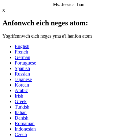
Ms. Jessica Tian
x
Anfonwch eich neges atom:
Ysgrifennwch eich neges yma a'i hanfon atom
English
French
German
Portuguese
Spanish
Russian
Japanese
Korean
Arabic
Irish
Greek
Turkish
Italian
Danish
Romanian
Indonesian
Czech