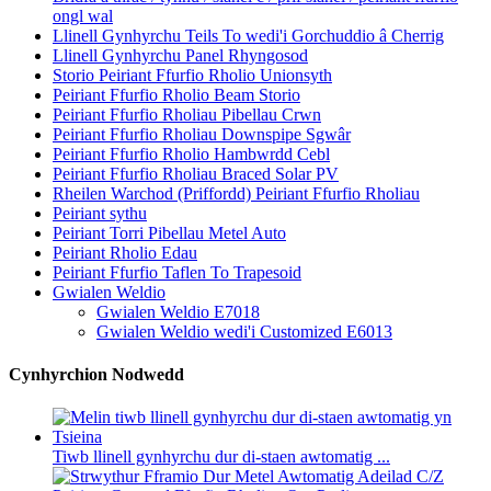
ongl wal
Llinell Gynhyrchu Teils To wedi'i Gorchuddio â Cherrig
Llinell Gynhyrchu Panel Rhyngosod
Storio Peiriant Ffurfio Rholio Unionsyth
Peiriant Ffurfio Rholio Beam Storio
Peiriant Ffurfio Rholiau Pibellau Crwn
Peiriant Ffurfio Rholiau Downspipe Sgwâr
Peiriant Ffurfio Rholio Hambwrdd Cebl
Peiriant Ffurfio Rholiau Braced Solar PV
Rheilen Warchod (Priffordd) Peiriant Ffurfio Rholiau
Peiriant sythu
Peiriant Torri Pibellau Metel Auto
Peiriant Rholio Edau
Peiriant Ffurfio Taflen To Trapesoid
Gwialen Weldio
Gwialen Weldio E7018
Gwialen Weldio wedi'i Customized E6013
Cynhyrchion Nodwedd
Tiwb llinell gynhyrchu dur di-staen awtomatig ...