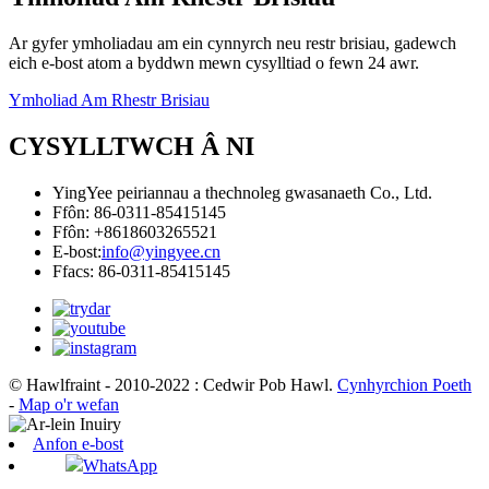
Ar gyfer ymholiadau am ein cynnyrch neu restr brisiau, gadewch
eich e-bost atom a byddwn mewn cysylltiad o fewn 24 awr.
Ymholiad Am Rhestr Brisiau
CYSYLLTWCH Â NI
YingYee peiriannau a thechnoleg gwasanaeth Co., Ltd.
Ffôn: 86-0311-85415145
Ffôn: +8618603265521
E-bost:
info@yingyee.cn
Ffacs: 86-0311-85415145
© Hawlfraint - 2010-2022 : Cedwir Pob Hawl.
Cynhyrchion Poeth
-
Map o'r wefan
Anfon e-bost
WhatsApp