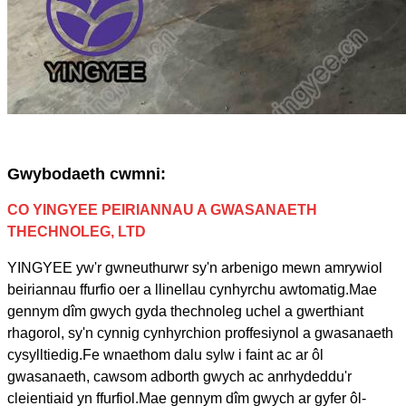
Gwybodaeth cwmni:
CO YINGYEE PEIRIANNAU A GWASANAETH
THECHNOLEG, LTD
YINGYEE yw'r gwneuthurwr sy'n arbenigo mewn amrywiol
beiriannau ffurfio oer a llinellau cynhyrchu awtomatig.Mae
gennym dîm gwych gyda thechnoleg uchel a gwerthiant
rhagorol, sy'n cynnig cynhyrchion proffesiynol a gwasanaeth
cysylltiedig.Fe wnaethom dalu sylw i faint ac ar ôl
gwasanaeth, cawsom adborth gwych ac anrhydeddu'r
cleientiaid yn ffurfiol.Mae gennym dîm gwych ar gyfer ôl-