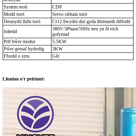
System reoli
CDP
Modd torri
Servo olrhain torri
Deunydd llafn torri
Cr12 llwydni dur gyda thriniaeth diffodd
380V/3Phase/50Hz neu yn ôl eich
foltedd
gofyniad
Prif bŵer modur
5.5KW
Pŵer gorsaf hydrolig
3KW
Ffordd o yrru
Gêr
Lluniau o'r peiriant: