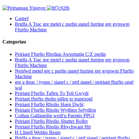
Cartref
Bridfa A Trac gre metel c purlin sianel furring gre gypswm
Ffurfio Machine
Categorïau
Peiriant Ffurfio Rholiau Awtomatig C/Z purlin
Bridfa A Trac gre metel c purlin sianel furring gre gypswm
Ffurfio Machine
Nenfwd metel gre c purlin sianel furring gre gypswm Ffurfio
Machine
gre a thrac / tynnu / sianel c / prif sianel / peiriant ffurfio ongl
wal
Peiriant Ffurfio Taflen To Teil Gwydr
Peiriant ffurfio rholio taflen to trapezoid
Peiriant Ffurfio Rholio Haen Dwbl
Peiriant Ffurfio Rholio Wythïen Sefydlog
Coiliau Galfanedig wedi'u Paentio PPGI
Peiriant Ffurfio Rholio Shutter Roller
Peiriant Ffurfio Rholio Rhychwant Hir
H Llinell Weldio Beam
Bridfa a thrac / tynnu / sianel c / prif sianel / peiriant ffurfio