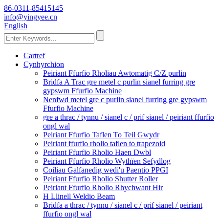
86-0311-85415145
info@yingyee.cn
English
Cartref
Cynhyrchion
Peiriant Ffurfio Rholiau Awtomatig C/Z purlin
Bridfa A Trac gre metel c purlin sianel furring gre
gypswm Ffurfio Machine
Nenfwd metel gre c purlin sianel furring gre gypswm
Ffurfio Machine
gre a thrac / tynnu / sianel c / prif sianel / peiriant ffurfio
ongl wal
Peiriant Ffurfio Taflen To Teil Gwydr
Peiriant ffurfio rholio taflen to trapezoid
Peiriant Ffurfio Rholio Haen Dwbl
Peiriant Ffurfio Rholio Wythïen Sefydlog
Coiliau Galfanedig wedi'u Paentio PPGI
Peiriant Ffurfio Rholio Shutter Roller
Peiriant Ffurfio Rholio Rhychwant Hir
H Llinell Weldio Beam
Bridfa a thrac / tynnu / sianel c / prif sianel / peiriant
ffurfio ongl wal