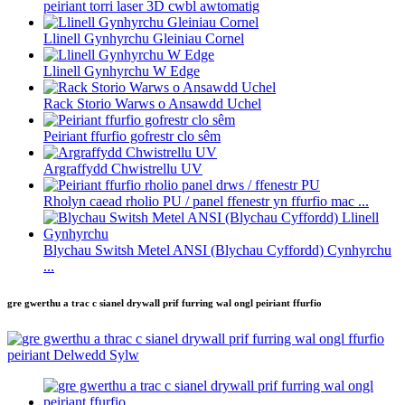
peiriant torri laser 3D cwbl awtomatig
Llinell Gynhyrchu Gleiniau Cornel
Llinell Gynhyrchu W Edge
Rack Storio Warws o Ansawdd Uchel
Peiriant ffurfio gofrestr clo sêm
Argraffydd Chwistrellu UV
Rholyn caead rholio PU / panel ffenestr yn ffurfio mac ...
Blychau Switsh Metel ANSI (Blychau Cyffordd) Cynhyrchu
...
gre gwerthu a trac c sianel drywall prif furring wal ongl peiriant ffurfio