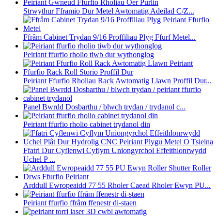
Strwythur Fframio Dur Metel Awtomatig Adeilad C/Z...
Ffrâm Cabinet Trydan 9/16 Proffiliau Plyg Ffurf Metel...
Peiriant ffurfio rholio tiwb dur wythonglog
Peiriant Ffurfio Rholiau Rack Awtomatig Llawn Proffil Dur...
Panel Bwrdd Dosbarthu / blwch trydan / trydanol c...
Peiriant ffurfio rholio cabinet trydanol din
Ffatri Dur Cyflenwi Cyflym Uniongyrchol Effeithlonrwydd
Uchel P ...
Arddull Ewropeaidd 77 55 Rholer Caead Rholer Ewyn PU...
Peiriant ffurfio ffrâm ffenestr di-staen