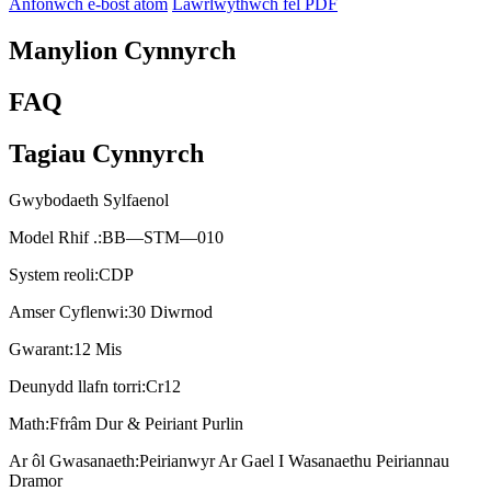
Anfonwch e-bost atom
Lawrlwythwch fel PDF
Manylion Cynnyrch
FAQ
Tagiau Cynnyrch
Gwybodaeth Sylfaenol
Model Rhif .:
BB—STM—010
System reoli:
CDP
Amser Cyflenwi:
30 Diwrnod
Gwarant:
12 Mis
Deunydd llafn torri:
Cr12
Math:
Ffrâm Dur & Peiriant Purlin
Ar ôl Gwasanaeth:
Peirianwyr Ar Gael I Wasanaethu Peiriannau
Dramor