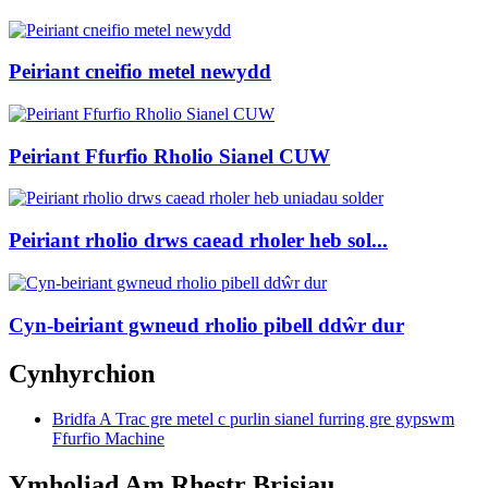
Peiriant cneifio metel newydd
Peiriant Ffurfio Rholio Sianel CUW
Peiriant rholio drws caead rholer heb sol...
Cyn-beiriant gwneud rholio pibell ddŵr dur
Cynhyrchion
Bridfa A Trac gre metel c purlin sianel furring gre gypswm
Ffurfio Machine
Ymholiad Am Rhestr Brisiau